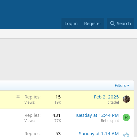
Log in
Register
Search
Filters
S
Replies
15
Feb 2, 2025
t
Views
19K
citadel
i
Replies
431
Tuesday at 12:44 PM
c
R
Views
77K
Rebelspirit
k
y
Replies
53
Sunday at 1:14 AM