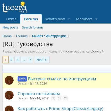
Home
Forums
What's new
Members
New posts
Search forums
Home
Forums
Guides / Инструкции
[RU] Руководства
Раздел форума, в котором описаны тонкости работы со сборкой.
1
2
3
…
7
Next
Быстрые ссылки по инструкциям
Info
Deazer
Jan 17, 2024
Справка по скиллам
Deazer
May 14, 2019
20
21
22
Как работать с Prime Shop (Classic/Legacy)