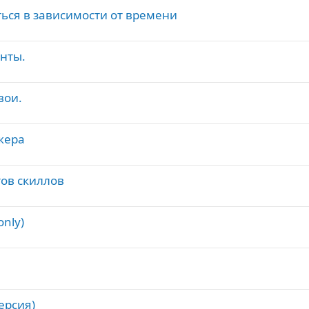
ться в зависимости от времени
нты.
вои.
жера
тов скиллов
only)
ерсия)