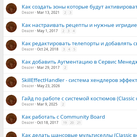
Как создать зоны которые будут активирова
Deazer
Mar 13, 2021
2
3
Как настраивать рецепты и нужные игридие
Deazer
May 1, 2017
2
3
4
Как редактировать телепорты и добавлять с
Deazer
Oct 24, 2018
3
4
5
Как добавить Аугментацию в Сервис Менед
Deazer
Mar 29, 2017
2
SkillEffectHandler - система хендлеров эффек
Deazer
May 23, 2026
Гайд по работе с системой костюмов (Classic 
Deazer
Mar 9, 2025
2
Как работать с Community Board
Deazer
Oct 18, 2017
19
20
21
Как делать шансовые мультиселлы (Classic в