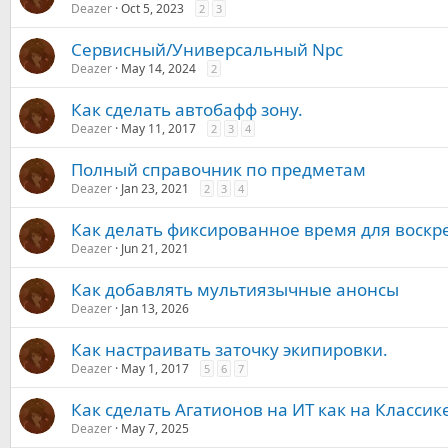
Deazer
Oct 5, 2023
2
3
Сервисный/Универсальный Npc
Deazer
May 14, 2024
2
Как сделать автобафф зону.
Deazer
May 11, 2017
2
3
4
Полный справочник по предметам
Deazer
Jan 23, 2021
2
3
4
Как делать фиксированное время для воск
Deazer
Jun 21, 2021
Как добавлять мультиязычные анонсы
Deazer
Jan 13, 2026
Как настраивать заточку экипировки.
Deazer
May 1, 2017
5
6
7
Как сделать Агатионов на ИТ как на Классик
Deazer
May 7, 2025