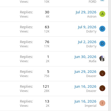
Views
10K
FORD
Replies
30
Jul 29, 2026
A
Views
4K
Astron
Replies
63
Jul 9, 2026
D
Views
12K
Dobr1y
Replies
76
Jul 2, 2026
D
Views
17K
Dobr1y
Replies
1
Jun 30, 2026
Views
2K
Жаба
Replies
5
Jun 29, 2026
Views
756
Deazer
Replies
121
Jun 16, 2026
Views
28K
Deazer
Replies
13
Jun 16, 2026
I
Views
2K
Imperial