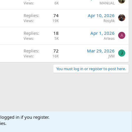
Views
6K
MANUAL
Replies
74
Apr 10, 2026
Views
19K
Rosylik
Replies
18
Apr 1, 2026
A
Views
5K
Arteas
Replies
72
Mar 29, 2026
J
Views
16K
JVM
You must log in or register to post here.
logged in if you register.
ies.
Contact us
Terms and rules
Privacy policy
Help
Home
R
S