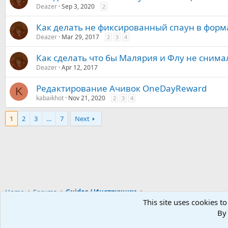
Deazer
Sep 3, 2020
2
Как делать не фиксированный спаун в форм
Deazer
Mar 29, 2017
2
3
4
Как сделать что бы Малярия и Флу не сним
Deazer
Apr 12, 2017
Редактирование Ачивок OneDayReward
K
kabaikhot
Nov 21, 2020
2
3
4
1
2
3
…
7
Next
Home
Forums
Guides / Инструкции
This site uses cookies to
By 
English (EN)